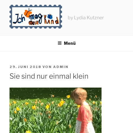
Zum
Inhalt
springen
by Lydia Kutzner
Menü
VERÖFFENTLICHT
29. JUNI 2018
VON
ADMIN
AM
Sie sind nur einmal klein