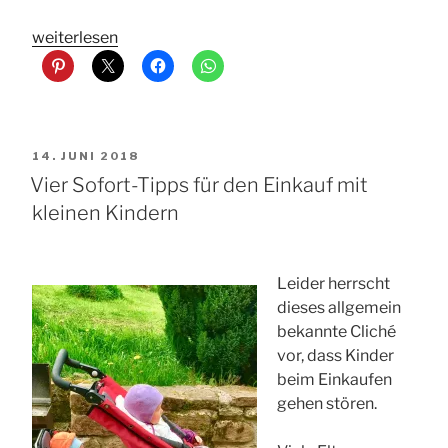
„Wir
weiterlesen
waren
heute
wieder
zu
sechst
VERÖFFENTLICHT
14. JUNI 2018
einkaufen.“
AM
Vier Sofort-Tipps für den Einkauf mit
kleinen Kindern
Leider herrscht
dieses allgemein
bekannte Cliché
vor, dass Kinder
beim Einkaufen
gehen stören.