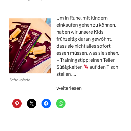
Kindern“
Um in
Ruhe, mit Kindern
einkaufen gehen zu können,
haben wir unsere Kids
frühzeitig daran gewöhnt,
dass sie nicht alles sofort
essen müssen, was sie sehen.
– Trainingstipp: einen Teller
Süßigkeiten
auf den Tisch
stellen, …
Schokolade
„Trainingstipp
weiterlesen
‚Einkaufen‘“