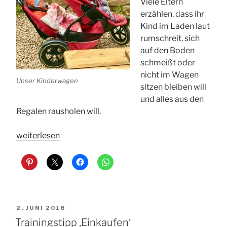
Viele Eltern
erzählen, dass ihr
Kind im Laden laut
rumschreit, sich
auf den Boden
schmeißt oder
nicht im Wagen
Unser Kinderwagen
sitzen bleiben will
und alles aus den
Regalen rausholen will.
„Vier
weiterlesen
Sofort-
Tipps
für
den
Einkauf
mit
VERÖFFENTLICHT
2. JUNI 2018
kleinen
AM
Trainingstipp ‚Einkaufen‘