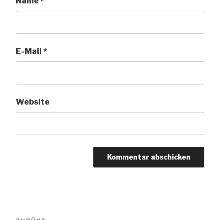
Name
*
E-Mail
*
Website
Beitrags-
Vorheriger