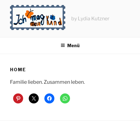
Zum
Inhalt
springen
by Lydia Kutzner
Menü
HOME
Familie lieben. Zusammen leben.