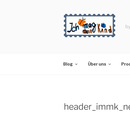
Zum
Inhalt
springen
by
Blog
Über uns
Prod
header_immk_n