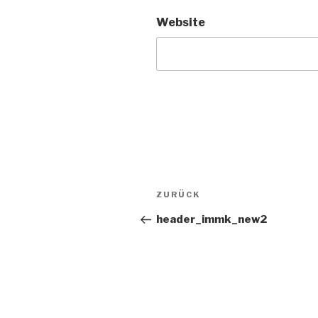
Website
Beitrags-
Vorheriger
ZURÜCK
Navigation
Beitrag
header_immk_new2