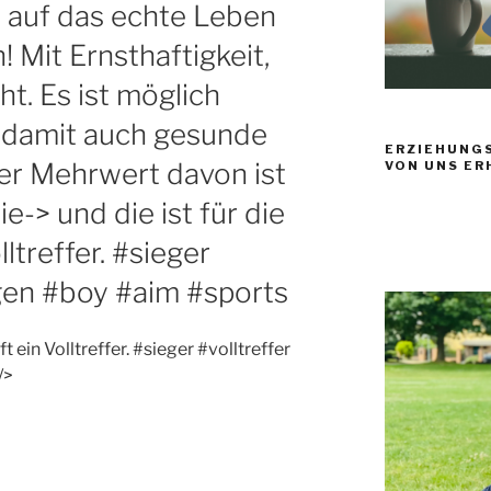
s auf das echte Leben
 Mit Ernsthaftigkeit,
t. Es ist möglich
 damit auch gesunde
ERZIEHUNGS
er Mehrwert davon ist
VON UNS ER
e-> und die ist für die
ltreffer. #sieger
ngen #boy #aim #sports
t ein Volltreffer. #sieger #volltreffer
/>