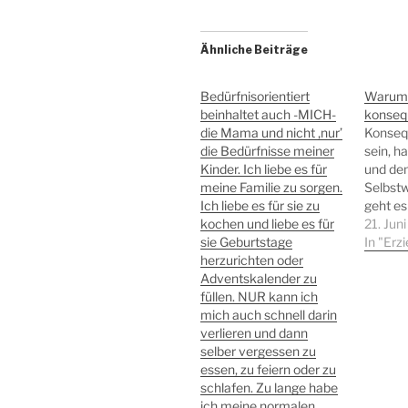
Ähnliche Beiträge
Bedürfnisorientiert
Warum i
beinhaltet auch -MICH-
konsequ
die Mama und nicht ‚nur’
Konseq
die Bedürfnisse meiner
sein, h
Kinder. Ich liebe es für
und de
meine Familie zu sorgen.
Selbstw
Ich liebe es für sie zu
geht es 
kochen und liebe es für
nicht g
21. Jun
sie Geburtstage
immer 
In "Erz
herzurichten oder
Kindere
Adventskalender zu
oder im
füllen. NUR kann ich
zu mach
mich auch schnell darin
konsequ
verlieren und dann
nicht u
selber vergessen zu
richtig
essen, zu feiern oder zu
schlafen. Zu lange habe
ich meine normalen