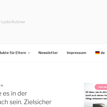
 Lydia Kutzner
ukte für Eltern
Newsletter
Impressum
de
IA
 es in der
h sein. Zielsicher