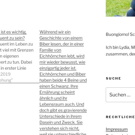
st es wichtig,
Während wir ein
Buongiorno! Sc
ent zu sein?
Geschichte von einem
uent im Leben zu
Biber lesen, der in einer
Ich bin Lydia, 
at viel mit Grenzen
Familie von
zusammen, den 
m eigenen
Eichhörnchen lebt, wird
ert zu tun. Dabei
mir wieder bewusst, wie
in erster Linie
einzigartig jeder ist.
leich darum
i 2019
Eichhörnchen und Biber
SUCHE
konsequent in der
iehung"
haben beide 4 Beine und
rziehung zu sein
einen Schwanz. Ihre
Suche
mer alles richtig
Ernährung scheint
nach:
en. Nein, beim
ähnlich und ihr
ent sein geht es
Lebensraum auch. Und
m Perfektion oder
doch gibt es gravierende
 und falsch.…
Unterschiede in ihrem
RECHTLICH
Dasein und Zweck. Sie
verstehen sich nicht,
Impressum
weil sie unterschiedliche