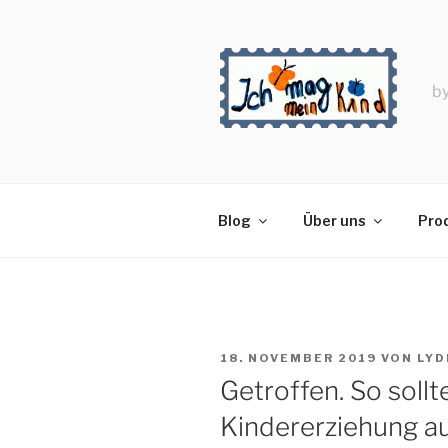
Zum
Inhalt
springen
by
Blog
Über uns
Prod
VERÖFFENTLICHT
18. NOVEMBER 2019
VON
LYD
AM
Getroffen. So sollte
Kindererziehung auc