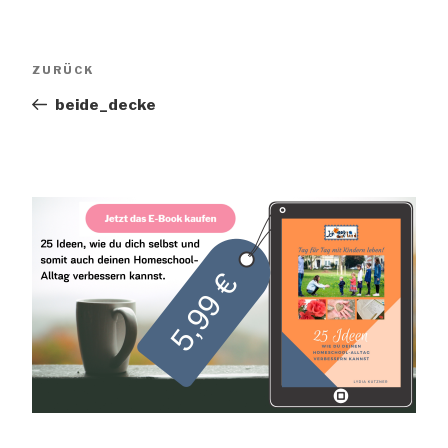
Beitrags-
Vorheriger
ZURÜCK
Navigation
Beitrag
beide_decke