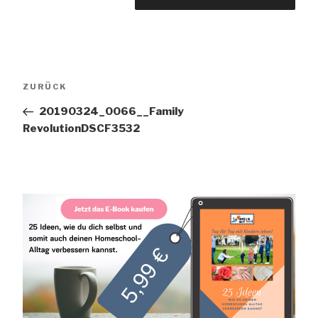
Beitrags-
Vorheriger
ZURÜCK
Navigation
Beitrag
20190324_0066__Family
RevolutionDSCF3532