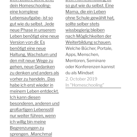
dein Homeschooling-
so gut wie du selbst. Eine
eine komplexe
Mama, die ein Leben
Lebensaufgabe- ist so
ohne Schule gewählt hat,
gut wie du selbst. .Jede
sollte selber stets
neue Phase in unserem
wissbegierig bleiben
Leben benötigt eine neue
nach Möglichkeiten der
Version von dir. Es
Weiterbildung schauen.
benötigt eine neue
Welche Bücher, Portale,
Haltung, Wachstum und
Apps, Menschen,
den mit neue Wege zu
Mentoren, Seminare
gehen, neue Gedanken
oder Konferenzen kannst
zu denken und anders als
du als Mindset
vorher zu handeln. .Das
verändernd für dich
2. October 2019
habe ich erst wieder in
nehmen, um dich
In "Homeschooling"
meinem Leben entdeckt.
bestmöglich für dein
Ich kann diesen
besonderes Leben
besonderen, anderen und
weiterzubilden?.......#hom
großartigen Lebensstil
eschooling
nur weiter führen, wenn
#lernenlernenlernen
ich willig bin meine
#weiterbildung
Begrenzungen zu
#lernbereit #mentor
sprengen. .Manchmal
#freilerner