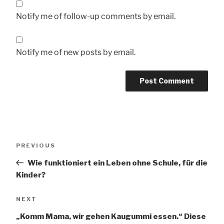
Notify me of follow-up comments by email.
Notify me of new posts by email.
Post
Previous
PREVIOUS
navigation
Post
Wie funktioniert ein Leben ohne Schule, für die
Kinder?
Next
NEXT
Post
„Komm Mama, wir gehen Kaugummi essen.“ Diese