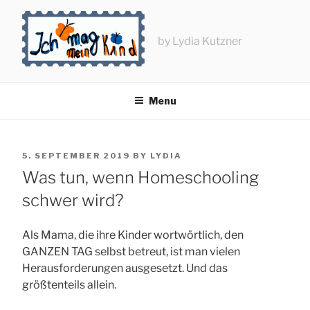
Skip
to
content
by Lydia Kutzner
Menu
POSTED
5. SEPTEMBER 2019
BY
LYDIA
ON
Was tun, wenn Homeschooling
schwer wird?
Als Mama, die ihre Kinder wortwörtlich, den
GANZEN TAG selbst betreut, ist man vielen
Herausforderungen ausgesetzt. Und das
größtenteils allein.