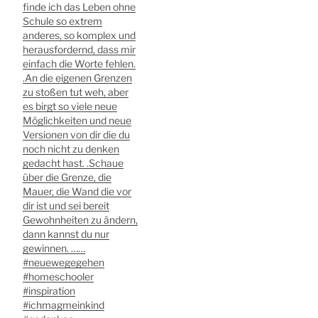
finde ich das Leben ohne
#homeschoolingmom
Schule so extrem
#input #besserwerden
anderes, so komplex und
#familie #großfamilie
herausfordernd, dass mir
#kitafrei
einfach die Worte fehlen.
.An die eigenen Grenzen
zu stoßen tut weh, aber
es birgt so viele neue
Möglichkeiten und neue
Versionen von dir die du
noch nicht zu denken
gedacht hast. .Schaue
über die Grenze, die
Mauer, die Wand die vor
dir ist und sei bereit
Gewohnheiten zu ändern,
dann kannst du nur
gewinnen. ️……
#neuewegegehen
#homeschooler
#inspiration
#ichmagmeinkind