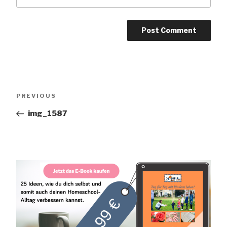
Post
Previous
PREVIOUS
navigation
Post
img_1587